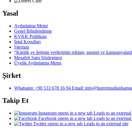
Yasal
Aydınlatma Metni
Genel Bilgilendirme
KVKK Politikası
İptal Koşulları
Sitemap
“Kimlik ve iletişim verilerimin reklam, tanıtım ve kampanyalar
Mesafeli Satış Sözleşmesi
Üyelik Aydınlatma Metni
Şirket
Whatsapp: +90 533 678 16 94 Email: info@hurremsultanham
Takip Et
Instagram
opens in a new tab
Leads to an external 
Facebook
opens in a new tab
Leads to an external 
Twitter
opens in a new tab
Leads to an external site