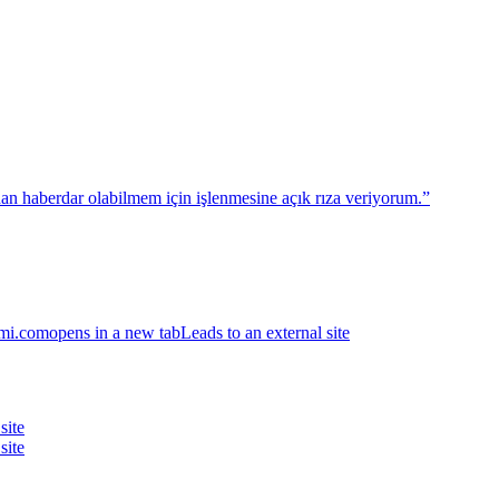
dan haberdar olabilmem için işlenmesine açık rıza veriyorum.”
ami.com
opens in a new tab
Leads to an external site
site
site