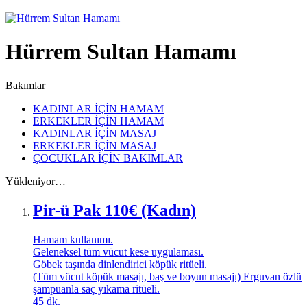
Hürrem Sultan Hamamı
Bakımlar
KADINLAR İÇİN HAMAM
ERKEKLER İÇİN HAMAM
KADINLAR İÇİN MASAJ
ERKEKLER İÇİN MASAJ
ÇOCUKLAR İÇİN BAKIMLAR
Yükleniyor…
Pir-ü Pak 110€ (Kadın)
Hamam kullanımı.
Geleneksel tüm vücut kese uygulaması.
Göbek taşında dinlendirici köpük ritüeli.
(Tüm vücut köpük masajı, baş ve boyun masajı) Erguvan özlü
şampuanla saç yıkama ritüeli.
45
dk.