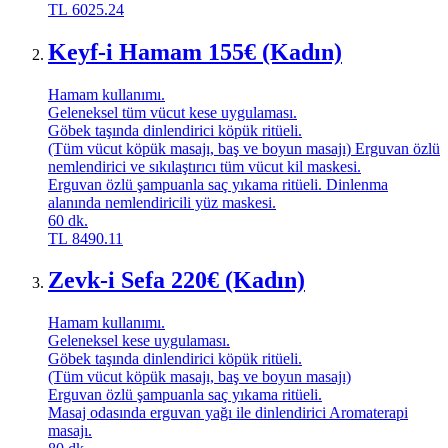
TL
6025.24
Keyf-i Hamam 155€ (Kadın)
Hamam kullanımı.
Geleneksel tüm vücut kese uygulaması.
Göbek taşında dinlendirici köpük ritüeli.
(Tüm vücut köpük masajı, baş ve boyun masajı) Erguvan özlü
nemlendirici ve sıkılaştırıcı tüm vücut kil maskesi.
Erguvan özlü şampuanla saç yıkama ritüeli. Dinlenma
alanında nemlendiricili yüz maskesi.
60
dk.
TL
8490.11
Zevk-i Sefa 220€ (Kadın)
Hamam kullanımı.
Geleneksel kese uygulaması.
Göbek taşında dinlendirici köpük ritüeli.
(Tüm vücut köpük masajı, baş ve boyun masajı)
Erguvan özlü şampuanla saç yıkama ritüeli.
Masaj odasında erguvan yağı ile dinlendirici Aromaterapi
masajı.