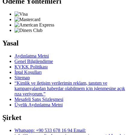
Ödeme Yöntemleri
Yasal
Aydınlatma Metni
Genel Bilgilendirme
KVKK Politikası
İptal Koşulları
Sitemap
“Kimlik ve iletişim verilerimin reklam, tanıtım ve
kampanyalardan haberdar olabilmem için işlenmesine açık
rıza veriyorum.”
Mesafeli Satış Sözleşmesi
Üyelik Aydınlatma Metni
Şirket
Whatsapp: +90 533 678 16 94 Email: