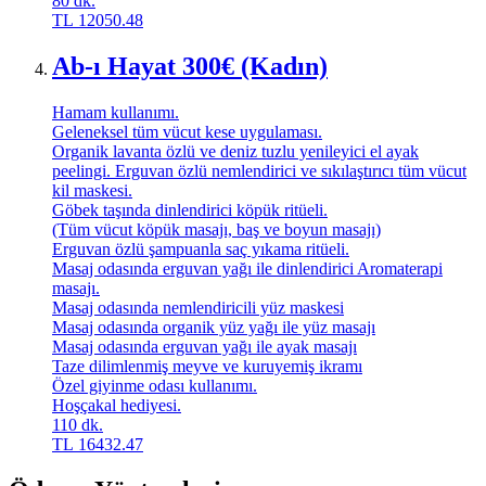
80
dk.
TL
12050.48
Ab-ı Hayat 300€ (Kadın)
Hamam kullanımı.
Geleneksel tüm vücut kese uygulaması.
Organik lavanta özlü ve deniz tuzlu yenileyici el ayak
peelingi. Erguvan özlü nemlendirici ve sıkılaştırıcı tüm vücut
kil maskesi.
Göbek taşında dinlendirici köpük ritüeli.
(Tüm vücut köpük masajı, baş ve boyun masajı)
Erguvan özlü şampuanla saç yıkama ritüeli.
Masaj odasında erguvan yağı ile dinlendirici Aromaterapi
masajı.
Masaj odasında nemlendiricili yüz maskesi
Masaj odasında organik yüz yağı ile yüz masajı
Masaj odasında erguvan yağı ile ayak masajı
Taze dilimlenmiş meyve ve kuruyemiş ikramı
Özel giyinme odası kullanımı.
Hoşçakal hediyesi.
110
dk.
TL
16432.47